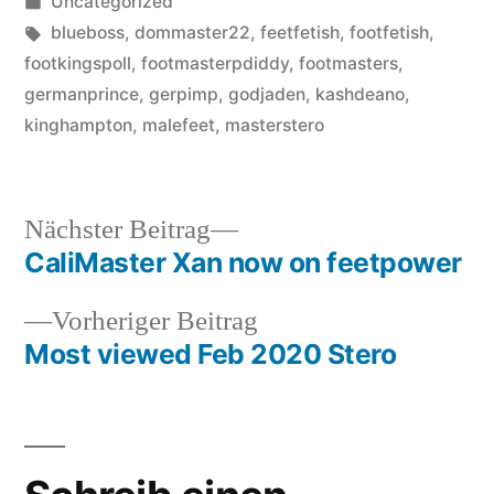
von
Veröffentlicht
Uncategorized
in
Schlagwörter:
blueboss
,
dommaster22
,
feetfetish
,
footfetish
,
footkingspoll
,
footmasterpdiddy
,
footmasters
,
germanprince
,
gerpimp
,
godjaden
,
kashdeano
,
kinghampton
,
malefeet
,
masterstero
Nächster
Nächster Beitrag
Beitrag:
CaliMaster Xan now on feetpower
Beitragsnavigation
Vorheriger
Vorheriger Beitrag
Beitrag:
Most viewed Feb 2020 Stero