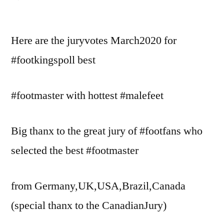
JuryVotes
March
Here are the juryvotes March2020 for
2020
#footkingspoll best
#footmaster with hottest #malefeet
Big thanx to the great jury of #footfans who
selected the best #footmaster
from Germany,UK,USA,Brazil,Canada
(special thanx to the CanadianJury)