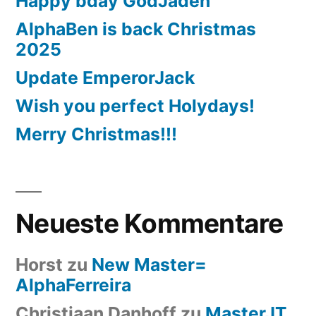
Happy bday GodJaden
AlphaBen is back Christmas
2025
Update EmperorJack
Wish you perfect Holydays!
Merry Christmas!!!
Neueste Kommentare
Horst
zu
New Master=
AlphaFerreira
Christiaan Danhoff
zu
MasterJT