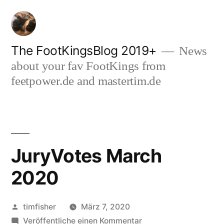
Zum
Inhalt
springen
The FootKingsBlog 2019+
News
about your fav FootKings from
feetpower.de and mastertim.de
JuryVotes March
2020
Veröffentlicht
timfisher
März 7, 2020
von
zu
Veröffentliche einen Kommentar