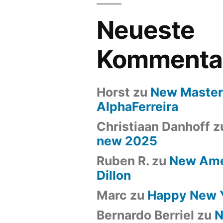
Neueste
Kommenta
Horst
zu
New Maste
AlphaFerreira
Christiaan Danhoff
z
new 2025
Ruben R.
zu
New Ame
Dillon
Marc
zu
Happy New 
Bernardo Berriel
zu
N