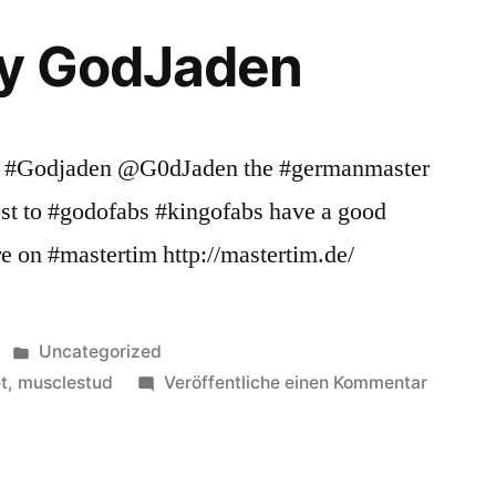
y GodJaden
n #Godjaden @G0dJaden the #germanmaster
est to #godofabs #kingofabs have a good
e on #mastertim http://mastertim.de/
Veröffentlicht
Uncategorized
in
zu
t
,
musclestud
Veröffentliche einen Kommentar
Happy
bday
GodJad