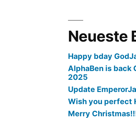
Neueste 
Happy bday GodJ
AlphaBen is back 
2025
Update EmperorJ
Wish you perfect 
Merry Christmas!!