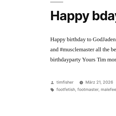
Happy bda
Happy birthday to GodJade
and #musclemaster all the b
birthdayparty Yours Tim mor
Veröffentlicht
timfisher
März 21, 2026
von
Schlagwörter:
footfetish
,
footmaster
,
malefee