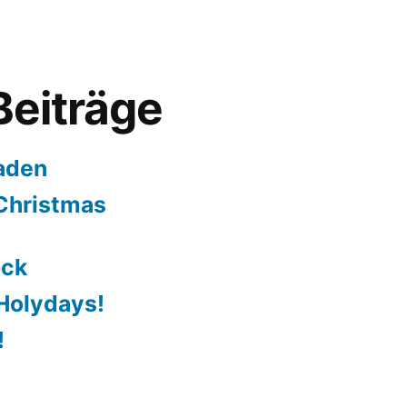
Beiträge
aden
Christmas
ack
Holydays!
!