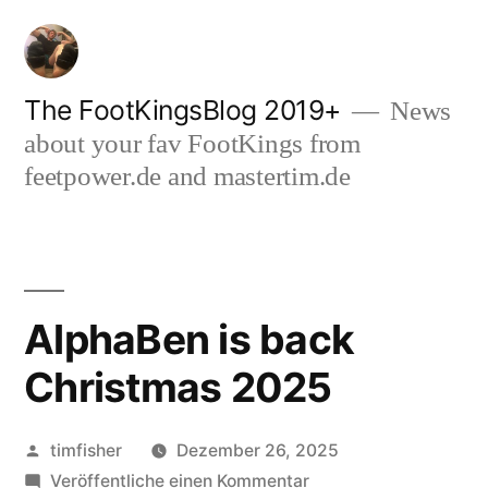
Zum
Inhalt
springen
The FootKingsBlog 2019+
News
about your fav FootKings from
feetpower.de and mastertim.de
AlphaBen is back
Christmas 2025
Veröffentlicht
timfisher
Dezember 26, 2025
von
zu
Veröffentliche einen Kommentar