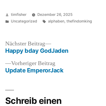
Veröffentlicht
timfisher
Dezember 26, 2025
von
Veröffentlicht
Schlagwörter:
Uncategorized
alphaben
,
thefindomking
in
Nächster
Nächster Beitrag
Beitrag:
Happy bday GodJaden
Beitragsnavigation
Vorheriger
Vorheriger Beitrag
Beitrag:
Update EmperorJack
Schreib einen