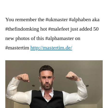
AlphaBen
is
You remember the #ukmaster #alphaben aka
back
Christmas
#thefindomking hot #malefeet just added 50
2025
new photos of this #alphamaster on
#mastertim
http://mastertim.de/