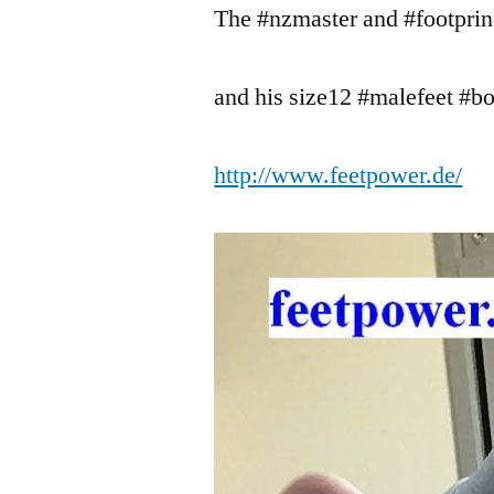
The #nzmaster and #footpri
and his size12 #malefeet #bo
http://www.feetpower.de/