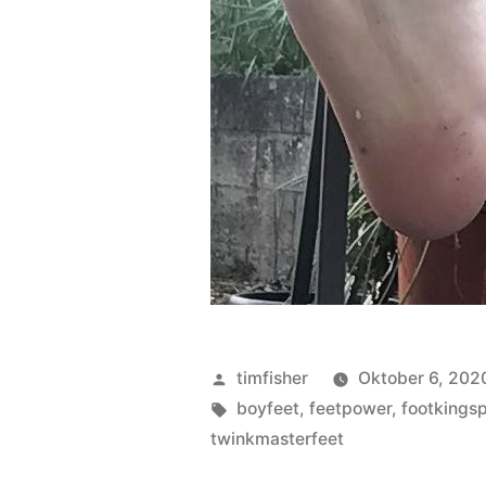
Veröffentlicht
timfisher
Oktober 6, 202
von
Schlagwörter:
boyfeet
,
feetpower
,
footkingsp
twinkmasterfeet