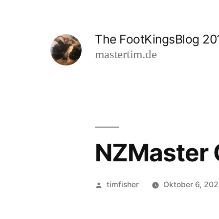
Zum
Inhalt
The FootKingsBlog 20
springen
mastertim.de
NZMaster 
Veröffentlicht
timfisher
Oktober 6, 20
von