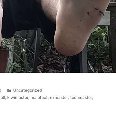
Veröffentlicht
0
Uncategorized
in
oll
,
kiwimaster
,
malefeet
,
nzmaster
,
teenmaster
,