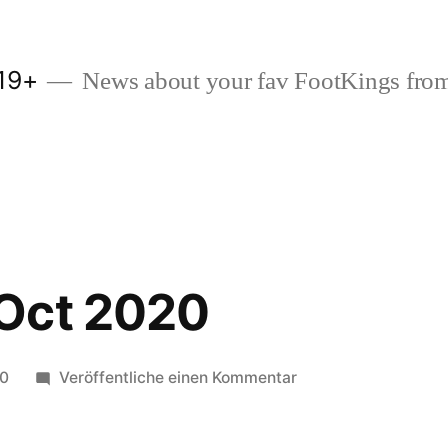
19+
News about your fav FootKings from
Oct 2020
zu
20
Veröffentliche einen Kommentar
NZMaster
Oct