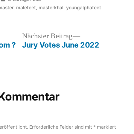
in
master
,
malefeet
,
masterkhal
,
youngalphafeet
heriger
Nächster
Nächster Beitrag
rag:
Beitrag:
oom ?
Jury Votes June 2022
n Kommentar
röffentlicht.
Erforderliche Felder sind mit
*
markiert