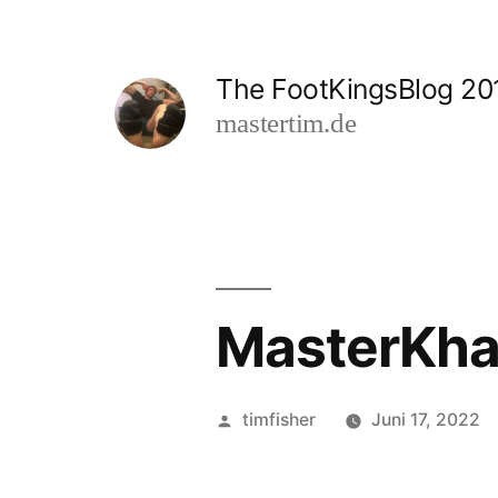
Zum
Inhalt
The FootKingsBlog 20
springen
mastertim.de
MasterKha
Veröffentlicht
timfisher
Juni 17, 2022
von