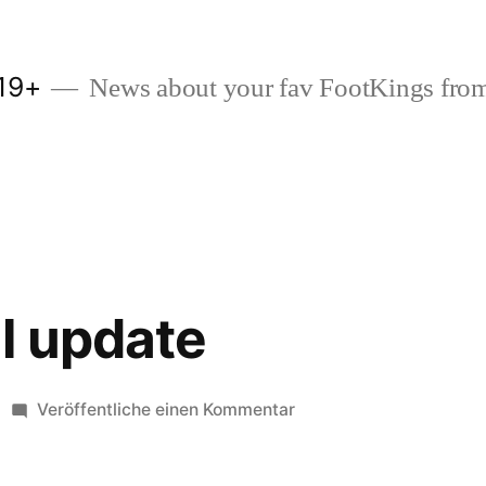
19+
News about your fav FootKings from
l update
zu
Veröffentliche einen Kommentar
MasterKhal
update