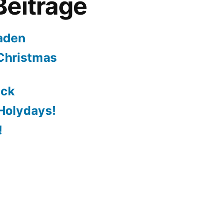
Beiträge
aden
Christmas
ack
Holydays!
!