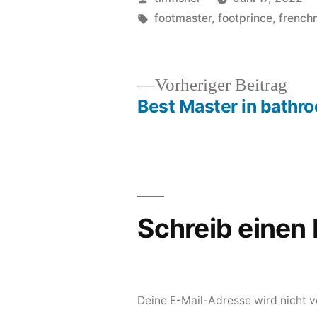
von
Schlagwörter:
footmaster
,
footprince
,
french
Vor
Vorheriger Beitrag
Beit
Best Master in bathr
Beitragsnavigation
Schreib eine
Deine E-Mail-Adresse wird nicht ve