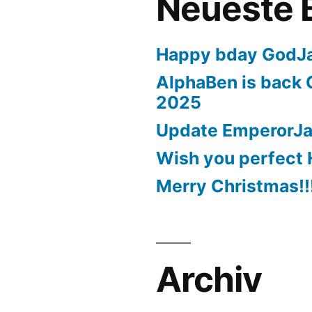
Neueste 
Happy bday GodJ
AlphaBen is back 
2025
Update EmperorJ
Wish you perfect 
Merry Christmas!!
Archiv