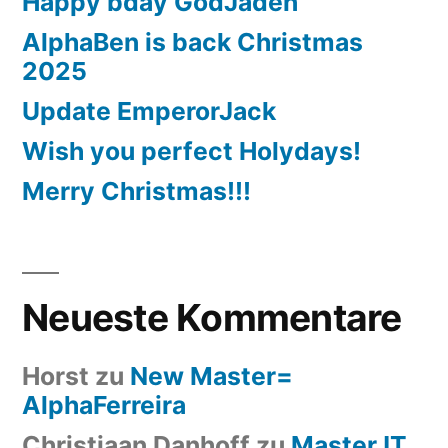
Happy bday GodJaden
AlphaBen is back Christmas
2025
Update EmperorJack
Wish you perfect Holydays!
Merry Christmas!!!
Neueste Kommentare
Horst
zu
New Master=
AlphaFerreira
Christiaan Danhoff
zu
MasterJT