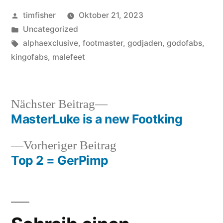
Veröffentlicht
timfisher
Oktober 21, 2023
von
Veröffentlicht
Uncategorized
in
Schlagwörter:
alphaexclusive
,
footmaster
,
godjaden
,
godofabs
,
kingofabs
,
malefeet
Nächster
Nächster Beitrag
Beitrag:
MasterLuke is a new Footking
Beitragsnavigation
Vorheriger
Vorheriger Beitrag
Beitrag:
Top 2 = GerPimp