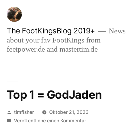
Zum
Inhalt
springen
The FootKingsBlog 2019+
News
about your fav FootKings from
feetpower.de and mastertim.de
Top 1 = GodJaden
Veröffentlicht
timfisher
Oktober 21, 2023
von
zu
Veröffentliche einen Kommentar
Top