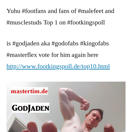
1
Yuhu #footfans and fans of #malefeet and
=
GodJaden
#musclestuds Top 1 on #footkingspoll
is #godjaden aka #godofabs #kingofabs
#masterflex vote for him again here
http://www.footkingspoll.de/top10.html