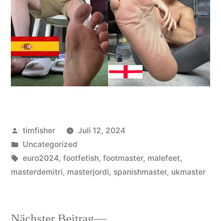
Veröffentlicht
timfisher
Juli 12, 2024
von
Veröffentlicht
Uncategorized
in
Schlagwörter:
euro2024
,
footfetish
,
footmaster
,
malefeet
,
masterdemitri
,
masterjordi
,
spanishmaster
,
ukmaster
Nächster
Nächster Beitrag