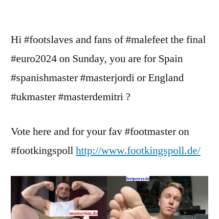
Euro2024
Final
Hi #footslaves and fans of #malefeet the final
Spain-
England
#euro2024 on Sunday, you are for Spain
#spanishmaster #masterjordi or England
#ukmaster #masterdemitri ?
Vote here and for your fav #footmaster on
#footkingspoll
http://www.footkingspoll.de/