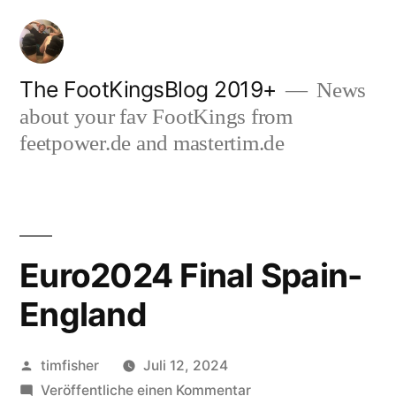
Zum
Inhalt
springen
The FootKingsBlog 2019+
News
about your fav FootKings from
feetpower.de and mastertim.de
Euro2024 Final Spain-
England
Veröffentlicht
timfisher
Juli 12, 2024
von
zu
Veröffentliche einen Kommentar