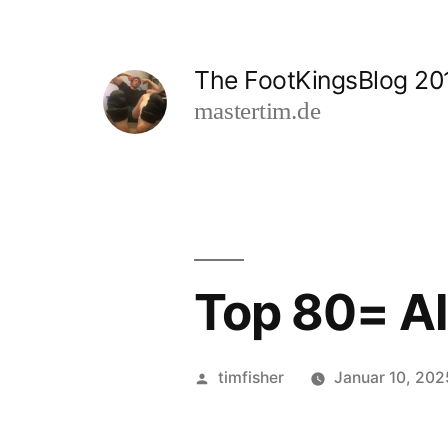
Zum
Inhalt
The FootKingsBlog 20
springen
mastertim.de
Top 80= A
Veröffentlicht
timfisher
Januar 10, 202
von