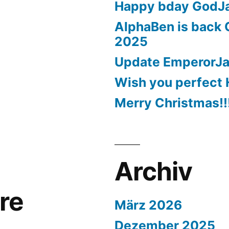
Happy bday GodJ
AlphaBen is back 
2025
Update EmperorJ
Wish you perfect 
Merry Christmas!!
Archiv
re
März 2026
Dezember 2025