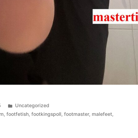
Veröffentlicht
5
Uncategorized
in
om
,
footfetish
,
footkingspoll
,
footmaster
,
malefeet
,