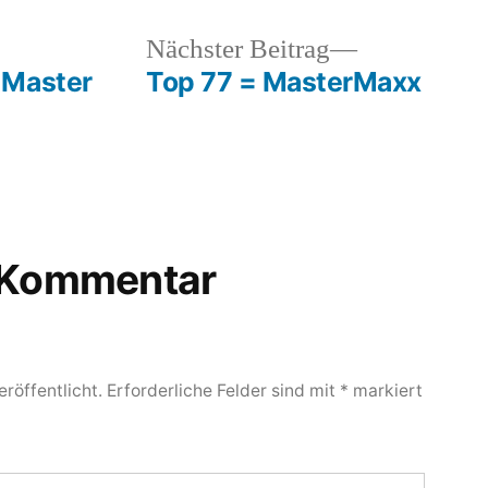
heriger
Nächster
Nächster Beitrag
rag:
Beitrag:
 Master
Top 77 = MasterMaxx
n Kommentar
röffentlicht.
Erforderliche Felder sind mit
*
markiert