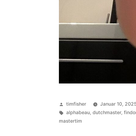
Veröffentlicht
timfisher
Januar 10, 202
von
Schlagwörter:
alphabeau
,
dutchmaster
,
find
mastertim