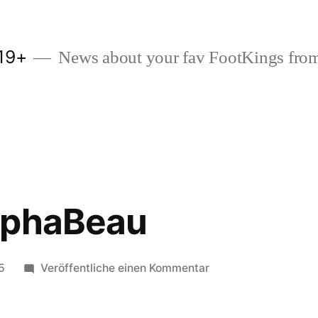
19+
News about your fav FootKings from
lphaBeau
zu
5
Veröffentliche einen Kommentar
Top
80=