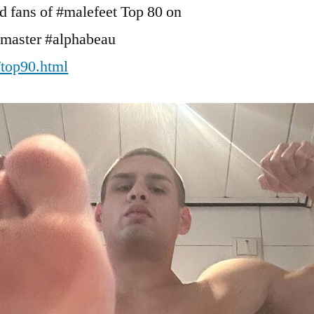
d fans of #malefeet Top 80 on
AlphaBeau
chmaster #alphabeau
/top90.html