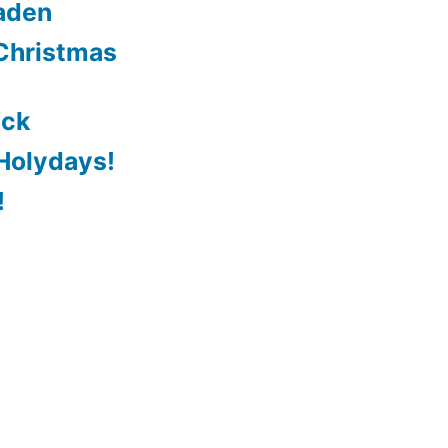
aden
Christmas
ack
Holydays!
!