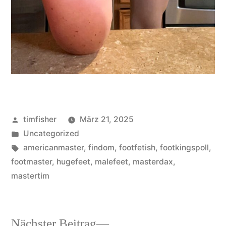
Veröffentlicht
timfisher
März 21, 2025
von
Veröffentlicht
Uncategorized
in
Schlagwörter:
americanmaster
,
findom
,
footfetish
,
footkingspoll
,
footmaster
,
hugefeet
,
malefeet
,
masterdax
,
mastertim
Nächster
Nächster Beitrag