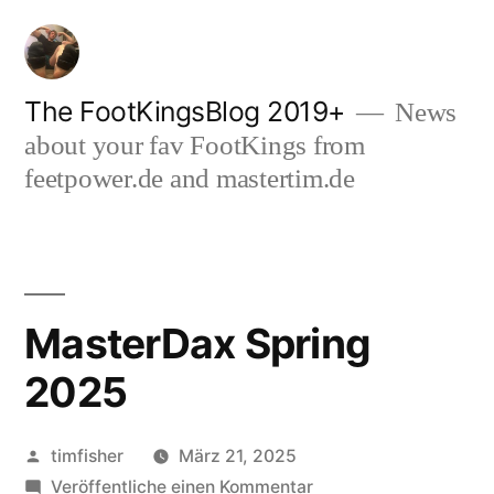
Zum
Inhalt
springen
The FootKingsBlog 2019+
News
about your fav FootKings from
feetpower.de and mastertim.de
MasterDax Spring
2025
Veröffentlicht
timfisher
März 21, 2025
von
zu
Veröffentliche einen Kommentar