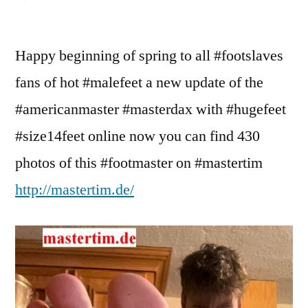
MasterDax
Spring
Happy beginning of spring to all #footslaves
2025
fans of hot #malefeet a new update of the
#americanmaster #masterdax with #hugefeet
#size14feet online now you can find 430
photos of this #footmaster on #mastertim
http://mastertim.de/