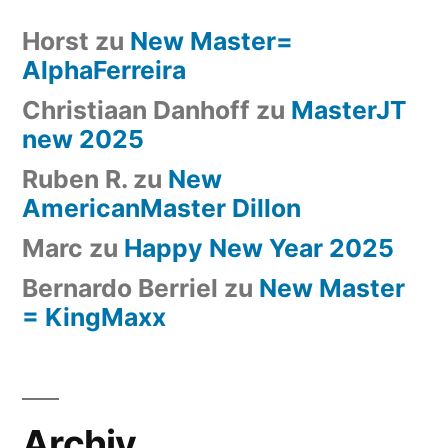
Horst
zu
New Master=
AlphaFerreira
Christiaan Danhoff
zu
MasterJT
new 2025
Ruben R.
zu
New
AmericanMaster Dillon
Marc
zu
Happy New Year 2025
Bernardo Berriel
zu
New Master
= KingMaxx
Archiv