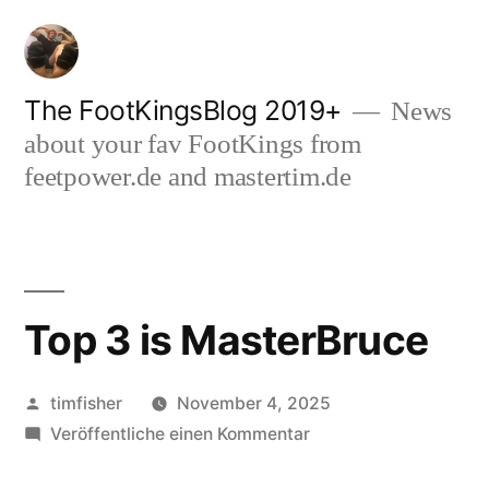
Zum
Inhalt
springen
The FootKingsBlog 2019+
News
about your fav FootKings from
feetpower.de and mastertim.de
Top 3 is MasterBruce
Veröffentlicht
timfisher
November 4, 2025
von
zu
Veröffentliche einen Kommentar
Top