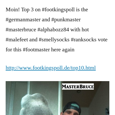
3
Moin! Top 3 on #footkingspoll is the
is
MasterBruce
#germanmaster and #punkmaster
#masterbruce #alphabozz84 with hot
#malefeet and #smellysocks #ranksocks vote
for this #footmaster here again
http://www.footkingspoll.de/top10.html