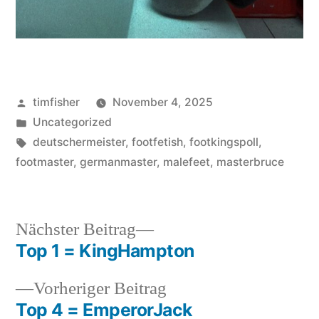
Veröffentlicht
timfisher
November 4, 2025
von
Veröffentlicht
Uncategorized
in
Schlagwörter:
deutschermeister
,
footfetish
,
footkingspoll
,
footmaster
,
germanmaster
,
malefeet
,
masterbruce
Nächster
Nächster Beitrag
Beitrag:
Top 1 = KingHampton
Beitragsnavigation
Vorheriger
Vorheriger Beitrag
Beitrag:
Top 4 = EmperorJack