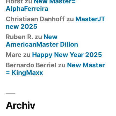
Horst
zu
New Master=
AlphaFerreira
Christiaan Danhoff
zu
MasterJT
new 2025
Ruben R.
zu
New
AmericanMaster Dillon
Marc
zu
Happy New Year 2025
Bernardo Berriel
zu
New Master
= KingMaxx
Archiv