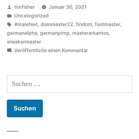
Veröffentlicht
timfisher
Januar 30, 2021
von
Veröffentlicht
Uncategorized
in
Schlagwörter:
#malefeet
,
dommaster22
,
findom
,
footmaster
,
germanalpha
,
germanpimp
,
masterarkantos
,
sneakermaster
zu
Veröffentliche einen Kommentar
Votes
from
Greece
Suchen
nach: