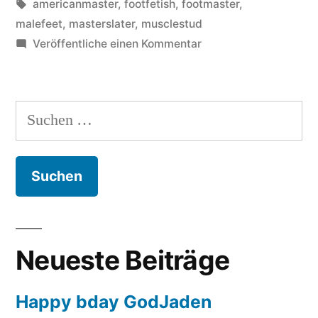
in
Schlagwörter:
americanmaster
,
footfetish
,
footmaster
,
malefeet
,
masterslater
,
musclestud
zu
Veröffentliche einen Kommentar
New
FootKing
=
Suchen
MasterSlater
nach:
Neueste Beiträge
Happy bday GodJaden