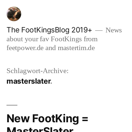
Zum
Inhalt
springen
The FootKingsBlog 2019+
News
about your fav FootKings from
feetpower.de and mastertim.de
Schlagwort-Archive:
masterslater
New FootKing =
MasterSlater